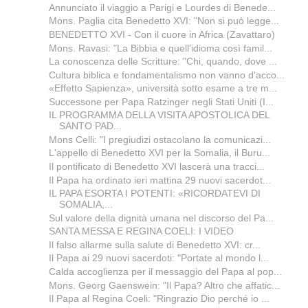
Annunciato il viaggio a Parigi e Lourdes di Benede...
Mons. Paglia cita Benedetto XVI: "Non si può legge...
BENEDETTO XVI - Con il cuore in Africa (Zavattaro)
Mons. Ravasi: "La Bibbia e quell'idioma così famil...
La conoscenza delle Scritture: "Chi, quando, dove ...
Cultura biblica e fondamentalismo non vanno d'acco...
«Effetto Sapienza», università sotto esame a tre m...
Successone per Papa Ratzinger negli Stati Uniti (I...
IL PROGRAMMA DELLA VISITA APOSTOLICA DEL
SANTO PAD...
Mons Celli: "I pregiudizi ostacolano la comunicazi...
L'appello di Benedetto XVI per la Somalia, il Buru...
Il pontificato di Benedetto XVI lascerà una tracci...
Il Papa ha ordinato ieri mattina 29 nuovi sacerdot...
IL PAPA ESORTA I POTENTI: «RICORDATEVI DI
SOMALIA,...
Sul valore della dignità umana nel discorso del Pa...
SANTA MESSA E REGINA COELI: I VIDEO
Il falso allarme sulla salute di Benedetto XVI: cr...
Il Papa ai 29 nuovi sacerdoti: "Portate al mondo l...
Calda accoglienza per il messaggio del Papa al pop...
Mons. Georg Gaenswein: "Il Papa? Altro che affatic...
Il Papa al Regina Coeli: "Ringrazio Dio perché io ...