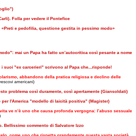
oglio")
Carli). Folla per vedere il Pontefice
». «Preti e pedofilia, questione gestita in pessimo modo»
o modo": mai un Papa ha fatto un’autocritica così pesante a nome
 suoi "ex carcerieri" scrivono al Papa che...risponde!
larismo, abbandono della pratica religiosa e declino delle
 vescovi americani)
questo problema così duramente, così apertamente (Giansoldati)
per l'America "modello di laicità positiva" (Magister)
la vita ve n’è uno che causa profonda vergogna: l’abuso sessuale
)
o. Bellissimo commento di Salvatore Izzo
elo, come uno che rispetta grandemente questa vasta società