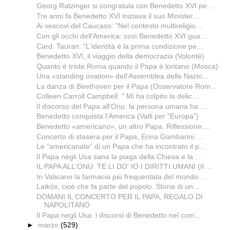
Georg Ratzinger si congratula con Benedetto XVI pe...
Tre anni fa Benedetto XVI iniziava il suo Minister...
Ai vescovi del Caucaso: "Nel contesto multireligio...
Con gli occhi dell'America: così Benedetto XVI gua...
Card. Tauran: "L'identità è la prima condizione pe...
Benedetto XVI, il viaggio della democrazia (Volonté)
Quanto è triste Roma quando il Papa è lontano (Mosca)
Una «standing ovation» dell’Assemblea delle Na­zio...
La danza di Beethoven per il Papa (Osservatore Rom...
Colleen Carroll Campbell: " Mi ha colpito la delic...
Il discorso del Papa all'Onu: la persona umana ha ...
Benedetto conquista l'America (Valli per "Europa")
Benedetto «americano», un altro Papa. Riflessione:...
Concerto di stasera per il Papa, Erina Gambarini: ...
Le “americanate” di un Papa che ha incontrato il p...
Il Papa negli Usa sana la piaga della Chiesa e la ...
IL PAPA ALL'ONU: TE LI DO' IO I DIRITTI UMANI (Il ...
In Vaticano la farmacia più frequentata del mondo ...
Laikòs, cioè che fa parte del popolo. Storia di un...
DOMANI IL CONCERTO PER IL PAPA, REGALO DI
NAPOLITANO
Il Papa negli Usa: i discorsi di Benedetto nel com...
►
marzo
(529)