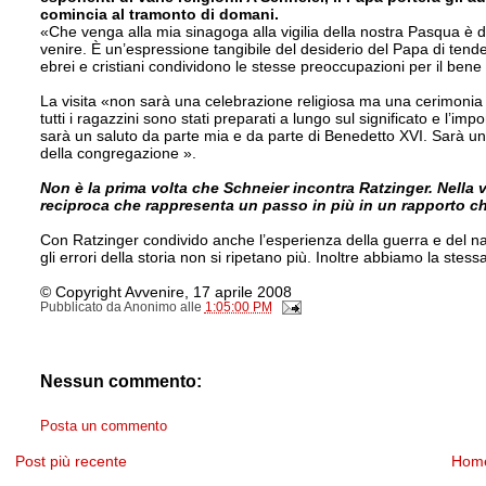
comincia al tramonto di domani.
«Che venga alla mia sinagoga alla vigilia della nostra Pasqua è d
venire. È un’e­spressione tan­gibile del desi­derio del Papa di te
ebrei e cristiani con­dividono le stesse preoccupazioni per il bene
La visita «non sarà una celebrazione reli­giosa ma una cerimonia d
tutti i ragazzini sono stati preparati a lun­go sul significato e l’i
sarà un sa­luto da parte mia e da parte di Be­nedetto XVI. Sarà una 
della congre­gazione ».
Non è la prima volta che Schneier incontra Ratzinger. Nella 
reciproca che rap­presenta un passo in più in un rap­porto c
Con Ratzinger condivido anche l’esperienza del­la guerra e del naz
gli errori della sto­ria non si ripetano più. Inoltre ab­biamo la ste
© Copyright Avvenire, 17 aprile 2008
Pubblicato da
Anonimo
alle
1:05:00 PM
Nessun commento:
Posta un commento
Post più recente
Hom