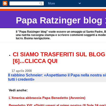
Papa Ratzinger blog 
Il "Papa Ratzinger blog" vuole essere un omaggio al Santo Padre, Ben
una nutrita rassegna stampa e scrivere commenti soggetti a moderazi
lucro. Buona navigazione.
CI SIAMO TRASFERITI SUL BLOG
[6]...CLICCA QUI
17 aprile 2008
Il rabbino Schneier: «Aspettiamo il Papa nella nostra s
tutti i credenti»
Vedi anche:
L’America abbraccia Papa Benedetto (Avvenire)
Benedetto XVI: «Diritti umani al primo posto» (Il Sole 24 ore)