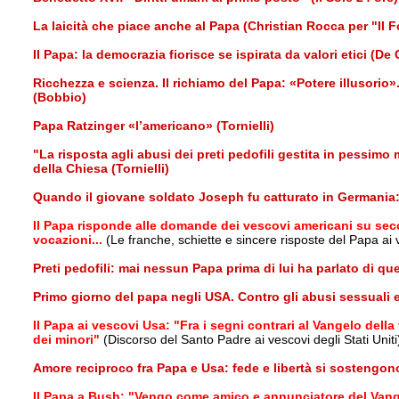
La laicità che piace anche al Papa (Christian Rocca per "Il F
Il Papa: la democrazia fiorisce se ispirata da valori etici (De 
Ricchezza e scienza. Il richiamo del Papa: «Potere illusorio
(Bobbio)
Papa Ratzinger «l’americano» (Tornielli)
"La risposta agli abusi dei preti pedofili gestita in pessim
della Chiesa (Tornielli)
Quando il giovane soldato Joseph fu catturato in Germania: i
Il Papa risponde alle domande dei vescovi americani su seco
vocazioni...
(Le franche, schiette e sincere risposte del Papa ai
Preti pedofili: mai nessun Papa prima di lui ha parlato di 
Primo giorno del papa negli USA. Contro gli abusi sessuali e 
Il Papa ai vescovi Usa: "Fra i segni contrari al Vangelo del
dei minori"
(Discorso del Santo Padre ai vescovi degli Stati Uniti
Amore reciproco fra Papa e Usa: fede e libertà si sostengon
Il Papa a Bush: "Vengo come amico e annunciatore del Vang