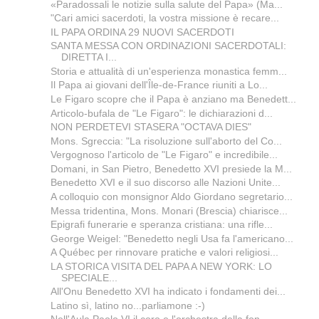
«Paradossali le notizie sulla salute del Papa» (Ma...
"Cari amici sacerdoti, la vostra missione è recare...
IL PAPA ORDINA 29 NUOVI SACERDOTI
SANTA MESSA CON ORDINAZIONI SACERDOTALI:
DIRETTA I...
Storia e attualità di un'esperienza monastica femm...
Il Papa ai giovani dell'Île-de-France riuniti a Lo...
Le Figaro scopre che il Papa è anziano ma Benedett...
Articolo-bufala de "Le Figaro": le dichiarazioni d...
NON PERDETEVI STASERA "OCTAVA DIES"
Mons. Sgreccia: "La risoluzione sull'aborto del Co...
Vergognoso l'articolo de "Le Figaro" e incredibile...
Domani, in San Pietro, Benedetto XVI presiede la M...
Benedetto XVI e il suo discorso alle Nazioni Unite...
A colloquio con monsignor Aldo Giordano segretario...
Messa tridentina, Mons. Monari (Brescia) chiarisce...
Epigrafi funerarie e speranza cristiana: una rifle...
George Weigel: "Benedetto negli Usa fa l'americano...
A Québec per rinnovare pratiche e valori religiosi...
LA STORICA VISITA DEL PAPA A NEW YORK: LO
SPECIALE...
All'Onu Benedetto XVI ha indicato i fondamenti dei...
Latino sì, latino no...parliamone :-)