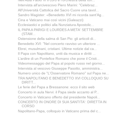
Nell'Aula Paolo VI il coro e l'orchestra della fon...
Intervista all'arcivescovo Piero Marini: "Celebraz...
All'Università Cattolica del Sacro Cuore una tavol...
Sandro Magister: «Benedetto XVI mi ricorda sant'Ag...
Cina e Vaticano mai così vicini (Galeazzi)
Ecclesiastici e politici alla Nunziatura Apostolic...
IL PAPA A PARIGI E LOURDES A META' SETTEMBRE
(STAM...
Ostensione della salma di San Pio: gli articoli di...
Benedetto XVI: "Nel concerto ravviso un ulteriore ...
Ebrei, musulmani, cristiani. Ultime notizie dal ca...
Il Papa con Napolitano, uniti da musica e diritti ...
L’ardire di un Pontefice Romano che pone il Cristi...
Videomessaggio del Papa al popolo russo nel giorno...
Intervista al vescovo Giuseppe Pasotto, amministra...
Numero unico de "L'Osservatore Romano" sul Papa ne...
TRA NAPOLITANO E BENEDETTO XVI COLLOQUIO SU
DIRITT...
Le ferie del Papa a Bressanone: ecco il sito web
Concerto in aula Nervi: il Papa siede accanto al P...
Concerto in Vaticano offerto dal presidente Napoli...
CONCERTO IN ONORE DI SUA SANTITA': DIRETTA IN
CORSO
Napolitano-Papa, colloquio in Vaticano prima del c...