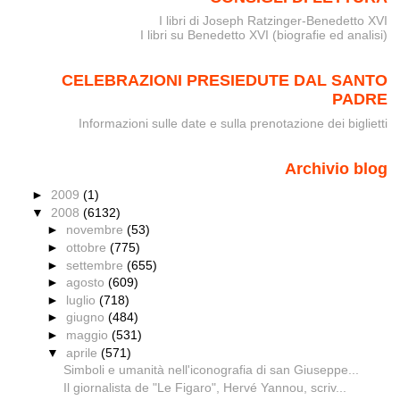
I libri di Joseph Ratzinger-Benedetto XVI
I libri su Benedetto XVI (biografie ed analisi)
CELEBRAZIONI PRESIEDUTE DAL SANTO
PADRE
Informazioni sulle date e sulla prenotazione dei biglietti
Archivio blog
►
2009
(1)
▼
2008
(6132)
►
novembre
(53)
►
ottobre
(775)
►
settembre
(655)
►
agosto
(609)
►
luglio
(718)
►
giugno
(484)
►
maggio
(531)
▼
aprile
(571)
Simboli e umanità nell'iconografia di san Giuseppe...
Il giornalista de "Le Figaro", Hervé Yannou, scriv...