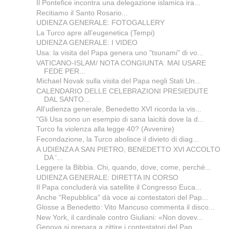
Il Pontefice incontra una delegazione islamica ira...
Recitiamo il Santo Rosario...
UDIENZA GENERALE: FOTOGALLERY
La Turco apre all’eugenetica (Tempi)
UDIENZA GENERALE: I VIDEO
Usa: la visita del Papa genera uno "tsunami" di vo...
VATICANO-ISLAM/ NOTA CONGIUNTA: MAI USARE
FEDE PER...
Michael Novak sulla visita del Papa negli Stati Un...
CALENDARIO DELLE CELEBRAZIONI PRESIEDUTE
DAL SANTO...
All'udienza generale, Benedetto XVI ricorda la vis...
"Gli Usa sono un esempio di sana laicità dove la d...
Turco fa violenza alla legge 40? (Avvenire)
Fecondazione, la Turco abolisce il divieto di diag...
A UDIENZA A SAN PIETRO, BENEDETTO XVI ACCOLTO
DA '...
Leggere la Bibbia. Chi, quando, dove, come, perché...
UDIENZA GENERALE: DIRETTA IN CORSO
Il Papa concluderà via satellite il Congresso Euca...
Anche "Repubblica" dà voce ai contestatori del Pap...
Glosse a Benedetto: Vito Mancuso commenta il disco...
New York, il cardinale contro Giuliani: «Non dovev...
Genova si prepara a zittire i contestatori del Pap...