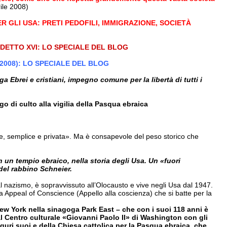
ile 2008)
 GLI USA: PRETI PEDOFILI, IMMIGRAZIONE, SOCIETÀ
EDETTO XVI: LO SPECIALE DEL BLOG
 2008): LO SPECIALE DEL BLOG
a Ebrei e cristiani, impegno comune per la libertà di tutti i
 di culto alla vigilia della Pasqua ebraica
ve, semplice e privata». Ma è consapevole del peso storico che
 in un tempio ebraico, nella storia degli Usa. Un «fuori
del rabbino Schneier.
 na­zismo, è sopravvissuto all’Olocau­sto e vive negli Usa dal 1947.
 la Appeal of Conscience (Appello alla co­scienza) che si batte per la
ew York nella sina­goga Park East – che con i suoi 118 anni è
al Centro culturale «Giovanni Paolo II» di Washington con gli
u­guri suoi e della Chiesa cattolica per la Pasqua ebraica, che