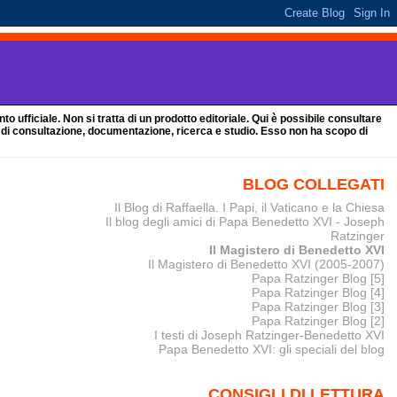
 ufficiale. Non si tratta di un prodotto editoriale. Qui è possibile consultare
i di consultazione, documentazione, ricerca e studio. Esso non ha scopo di
BLOG COLLEGATI
Il Blog di Raffaella. I Papi, il Vaticano e la Chiesa
Il blog degli amici di Papa Benedetto XVI - Joseph
Ratzinger
Il Magistero di Benedetto XVI
Il Magistero di Benedetto XVI (2005-2007)
Papa Ratzinger Blog [5]
Papa Ratzinger Blog [4]
Papa Ratzinger Blog [3]
Papa Ratzinger Blog [2]
I testi di Joseph Ratzinger-Benedetto XVI
Papa Benedetto XVI: gli speciali del blog
CONSIGLI DI LETTURA