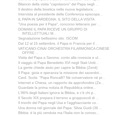
Bilancio della visita "capolavoro" del Papa negli ...
Il destino della bioetica nella nuova legislatura:...
Intervista al presidente della Conferenza episcopa...
IL PAPA IN SARDEGNA: IL SITO DELLA VISITA
"Una poesia per il Papa", concorso letterario per ...
DOMANI IL PAPA RICEVE UN GRUPPO DI
INTELLETTUALI M...
Segnalazione bellissimo sito: ISCOM
Dal 12 al 15 settembre, il Papa in Francia per il ...
VATICANO-CINA/ ORCHESTRA FILARMONICA CINESE
OFFRE ...
Visita del Papa a Savona: conto alla rovescia e ul...
Il viaggio di Papa Benedetto XVI negli Stati Uniti...
La gente chiede aiuto per capire la Bibbia (Zenit)
Il Papa: gioia e speranza la missione dei sacerdot...
Card. Scola: "Papa Roncalli? Né conservatore né pr...
Internet e Chiesa, un rapporto da approfondire (Ze...
Guardate la prima notizia di Repubblica online...
L'86% degli Italiani ignora la Bibbia, e c’è chi p...
Il Secolo XIX prepara il terreno a gruppuscoli di ...
Il trionfo del Papa negli Usa e l'agghiacciante co...
Una donna nel giornale del Papa: Silvia Guidi (36 ...
Bibbia: è la più venduta ma l'Italia non la conosc...