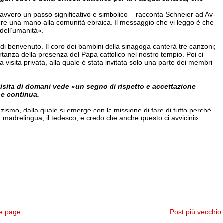
avve­ro un passo significativo e simbo­lico – racconta Schneier ad Av­
ndere una mano alla co­munità ebraica. Il messaggio che vi leggo è che
 dell’umanità».
i benve­nuto. Il coro dei bambini della si­nagoga canterà tre canzoni;
mportanza della presenza del Papa cattolico nel nostro tempio. Poi ci
visita priva­ta, alla quale è stata invitata solo u­na parte dei membri
visita di domani vede «un segno di rispet­to e accettazione
he continua.
ismo, dalla qua­le si emerge con la missione di fa­re di tutto perché
ssa madrelingua, il te­desco, e credo che anche questo ci avvicini».
e page
Post più vecchio