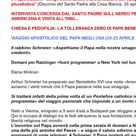
pluralistica"
(Discorso del Santo Padre alla Casa Bianca, 16 apr
INTERVISTA CONCESSA DAL SANTO PADRE SULL'AEREO PER
AMERICANA E VISITA ALL'ONU...
CHIESA E PEDOFILIA: LA TOLLERANZA ZERO DI PAPA BEN
VIAGGIO APOSTOLICO DEL PAPA NEGLI USA (15-21 APRILE
Il rabbino Schneier: «Aspettiamo il Papa nella nostra sinagog
credenti»
Domani per Ratzinger «fuori programma» a New York nel luogo
Elena Molinari
Arthur Schneier ha prepa­rato per Benedetto XVI u­na visita «bre
avranno i venti mi­nuti che il Papa passerà nella sua si­nagoga.
Si tratterà infatti della pri­ma volta di un Pontefice cattolico
programma» del viaggio pastorale che risponde a un invito 
Nato a Vienna, emigrato a 9 anni d’età a Budapest per sfuggire al
Qui si occupa di dialogo tra le fedi attra­verso la sua fondazione,
libertà religiosa nel mondo.
L’in­contro col Papa avverrà nella prima serata di domani a N
una delle più antiche del Paese – e segue il saluto odierno 
esponenti di varie religioni. A Schneier, il Papa porterà gli a