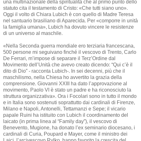
una multinazionale della spiritualità che al primo punto dello
statuto cita il testamento di Cristo: «Che tutti siano uno».
Oggi il volto di Chiara Lubich è con quello di Madre Teresa
nel santuario brasiliano di Aparecida. Per «comporre in unità
la famiglia umana», Lubich ha dovuto vincere le resistenze
di un universo al maschile.
«Nella Seconda guerra mondiale ero terziaria francescana,
500 persone mi seguivano finché il vescovo di Trento, Carlo
De Ferrari, m’impose di separare il Terz’Ordine dal
Movimento dell’Unità che avevo creato dicendo: “Qui c’è il
dito di Dio” - racconta Lubich-. In sei decenni, più che il
maschilismo, nella Chiesa ho avvertito la grazia della
comprensione. Giovanni XXIII ha dato l’approvazione al
movimento, Paolo VI è stato un padre e ha riconosciuto la
struttura organizzativa». Ora i Focolari sono in tutto il mondo
e in Italia sono sostenuti soprattutto dai cardinali di Firenze,
Milano e Napoli, Antonelli, Tettamanzi e Sepe; il vicario
papale Ruini ha istituito con Lubich il coordinamento del
laicato (in prima linea al “Family day”), il vescovo di
Benevento, Mugione, ha donato l’ex seminario diocesano, i
cardinali di Curia, Poupard e Mayer, come il ministro dei
Laici, l’arcivescovo Rylko, hanno favorito la crescita del