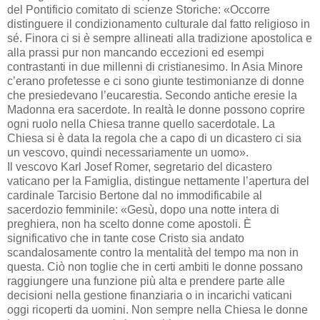
del Pontificio comitato di scienze Storiche: «Occorre
distinguere il condizionamento culturale dal fatto religioso in
sé. Finora ci si è sempre allineati alla tradizione apostolica e
alla prassi pur non mancando eccezioni ed esempi
contrastanti in due millenni di cristianesimo. In Asia Minore
c’erano profetesse e ci sono giunte testimonianze di donne
che presiedevano l’eucarestia. Secondo antiche eresie la
Madonna era sacerdote. In realtà le donne possono coprire
ogni ruolo nella Chiesa tranne quello sacerdotale. La
Chiesa si è data la regola che a capo di un dicastero ci sia
un vescovo, quindi necessariamente un uomo».
Il vescovo Karl Josef Romer, segretario del dicastero
vaticano per la Famiglia, distingue nettamente l’apertura del
cardinale Tarcisio Bertone dal no immodificabile al
sacerdozio femminile: «Gesù, dopo una notte intera di
preghiera, non ha scelto donne come apostoli. È
significativo che in tante cose Cristo sia andato
scandalosamente contro la mentalità del tempo ma non in
questa. Ciò non toglie che in certi ambiti le donne possano
raggiungere una funzione più alta e prendere parte alle
decisioni nella gestione finanziaria o in incarichi vaticani
oggi ricoperti da uomini. Non sempre nella Chiesa le donne