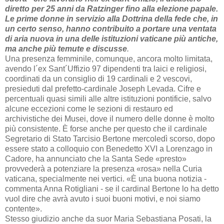
diretto per 25 anni da Ratzinger fino alla elezione papale.
Le prime donne in servizio alla Dottrina della fede che, in
un certo senso, hanno contribuito a portare una ventata
di aria nuova in una delle istituzioni vaticane più antiche,
ma anche più temute e discusse
.
Una presenza femminile, comunque, ancora molto limitata,
avendo l´ex Sant´Uffizio 97 dipendenti tra laici e religiosi,
coordinati da un consiglio di 19 cardinali e 2 vescovi,
presieduti dal prefetto-cardinale Joseph Levada. Cifre e
percentuali quasi simili alle altre istituzioni pontificie, salvo
alcune eccezioni come le sezioni di restauro ed
archivistiche dei Musei, dove il numero delle donne è molto
più consistente. È forse anche per questo che il cardinale
Segretario di Stato Tarcisio Bertone mercoledì scorso, dopo
essere stato a colloquio con Benedetto XVI a Lorenzago in
Cadore, ha annunciato che la Santa Sede «presto»
provvederà a potenziare la presenza «rosa» nella Curia
vaticana, specialmente nei vertici. «È una buona notizia -
commenta Anna Rotigliani - se il cardinal Bertone lo ha detto
vuol dire che avrà avuto i suoi buoni motivi, e noi siamo
contente».
Stesso giudizio anche da suor Maria Sebastiana Posati, la