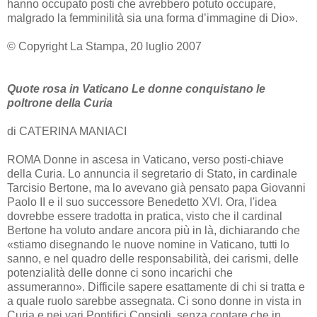
hanno occupato posti che avrebbero potuto occupare,
malgrado la femminilità sia una forma d’immagine di Dio».
© Copyright La Stampa, 20 luglio 2007
Quote rosa in Vaticano Le donne conquistano le
poltrone della Curia
di CATERINA MANIACI
ROMA Donne in ascesa in Vaticano, verso posti-chiave
della Curia. Lo annuncia il segretario di Stato, in cardinale
Tarcisio Bertone, ma lo avevano già pensato papa Giovanni
Paolo II e il suo successore Benedetto XVI. Ora, l'idea
dovrebbe essere tradotta in pratica, visto che il cardinal
Bertone ha voluto andare ancora più in là, dichiarando che
«stiamo disegnando le nuove nomine in Vaticano, tutti lo
sanno, e nel quadro delle responsabilità, dei carismi, delle
potenzialità delle donne ci sono incarichi che
assumeranno». Difficile sapere esattamente di chi si tratta e
a quale ruolo sarebbe assegnata. Ci sono donne in vista in
Curia e nei vari Pontifici Consigli, senza contare che in