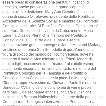
essere preso in considerazione per futuri incarichi di
prestigio, anche per via delle sue grandi capacità,
disponibilità e dedizione. Mary Ann Glendon è un'altra
donna di spicco Oltretevere, presidente della Pontificia
Accademia delle Scienze Sociali e membro del Pontificio
Consiglio per i Laici. Al Pontificio Consiglio Cor Unum c'è
suor Fara Gonzales, che viene da Cuba, mentre Maria
Eugenia Diaz de Pfennich è membro del Pontificio
Consiglio della Giustizia e della Pace. Grande
considerazione gode la norvegese Janne Haaland Matlary,
vincitrice del premio San Benedetto di quest'anno, una
figura di spicco del mondo politico norvegese, dove ha
ricoperto il ruolo di vice ministro degli Esteri. Madre di
quattro figli, una conversione "matura" al cattolicesimo,
attualmente insegna all'università di Oslo; è membro del
Pontificio Consiglio per la Famiglia e del Pontificio
Consiglio per la Giustizia e per la pace. La Matlary e la
Glendon, apprezzatissime da Giovanni Paolo II e ora da
Benedetto XVI, si dice che contino più di veri e propri
cardinali. E da segnalare anche suor Sara Butler, che
insieme con Barbara Hallensleben, fa parte della prestigiosa
Commissione Teologica Internazionale. Per tutte loro ci