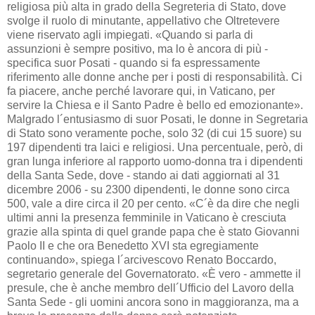
religiosa più alta in grado della Segreteria di Stato, dove
svolge il ruolo di minutante, appellativo che Oltretevere
viene riservato agli impiegati. «Quando si parla di
assunzioni è sempre positivo, ma lo è ancora di più -
specifica suor Posati - quando si fa espressamente
riferimento alle donne anche per i posti di responsabilità. Ci
fa piacere, anche perché lavorare qui, in Vaticano, per
servire la Chiesa e il Santo Padre è bello ed emozionante».
Malgrado l´entusiasmo di suor Posati, le donne in Segretaria
di Stato sono veramente poche, solo 32 (di cui 15 suore) su
197 dipendenti tra laici e religiosi. Una percentuale, però, di
gran lunga inferiore al rapporto uomo-donna tra i dipendenti
della Santa Sede, dove - stando ai dati aggiornati al 31
dicembre 2006 - su 2300 dipendenti, le donne sono circa
500, vale a dire circa il 20 per cento. «C´è da dire che negli
ultimi anni la presenza femminile in Vaticano è cresciuta
grazie alla spinta di quel grande papa che è stato Giovanni
Paolo II e che ora Benedetto XVI sta egregiamente
continuando», spiega l´arcivescovo Renato Boccardo,
segretario generale del Governatorato. «È vero - ammette il
presule, che è anche membro dell´Ufficio del Lavoro della
Santa Sede - gli uomini ancora sono in maggioranza, ma a