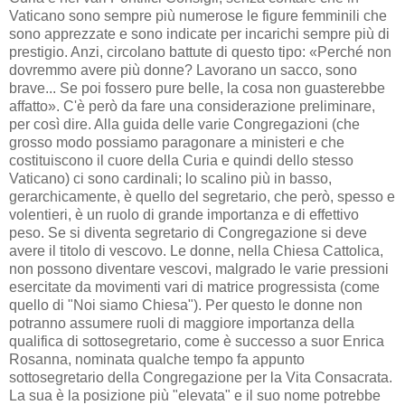
Vaticano sono sempre più numerose le figure femminili che
sono apprezzate e sono indicate per incarichi sempre più di
prestigio. Anzi, circolano battute di questo tipo: «Perché non
dovremmo avere più donne? Lavorano un sacco, sono
brave... Se poi fossero pure belle, la cosa non guasterebbe
affatto». C'è però da fare una considerazione preliminare,
per così dire. Alla guida delle varie Congregazioni (che
grosso modo possiamo paragonare a ministeri e che
costituiscono il cuore della Curia e quindi dello stesso
Vaticano) ci sono cardinali; lo scalino più in basso,
gerarchicamente, è quello del segretario, che però, spesso e
volentieri, è un ruolo di grande importanza e di effettivo
peso. Se si diventa segretario di Congregazione si deve
avere il titolo di vescovo. Le donne, nella Chiesa Cattolica,
non possono diventare vescovi, malgrado le varie pressioni
esercitate da movimenti vari di matrice progressista (come
quello di "Noi siamo Chiesa"). Per questo le donne non
potranno assumere ruoli di maggiore importanza della
qualifica di sottosegretario, come è successo a suor Enrica
Rosanna, nominata qualche tempo fa appunto
sottosegretario della Congregazione per la Vita Consacrata.
La sua è la posizione più "elevata" e il suo nome potrebbe