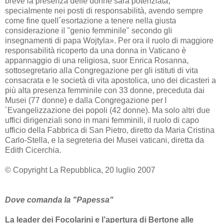
breve la presenza delle donne sarà potenziata,
specialmente nei posti di responsabilità, avendo sempre
come fine quell´esortazione a tenere nella giusta
considerazione il "genio femminile" secondo gli
insegnamenti di papa Wojtyla». Per ora il ruolo di maggiore
responsabilità ricoperto da una donna in Vaticano è
appannaggio di una religiosa, suor Enrica Rosanna,
sottosegretario alla Congregazione per gli istituti di vita
consacrata e le società di vita apostolica, uno dei dicasteri a
più alta presenza femminile con 33 donne, preceduta dai
Musei (77 donne) e dalla Congregazione per l
´Evangelizzazione dei popoli (42 donne). Ma solo altri due
uffici dirigenziali sono in mani femminili, il ruolo di capo
ufficio della Fabbrica di San Pietro, diretto da Maria Cristina
Carlo-Stella, e la segreteria dei Musei vaticani, diretta da
Edith Cicerchia.
© Copyright La Repubblica, 20 luglio 2007
Dove comanda la "Papessa"
La leader dei Focolarini e l’apertura di Bertone alle