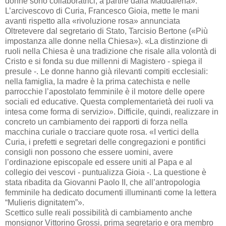
donne sono collaboratrici, a partire dalla Maddalena».
L’arcivescovo di Curia, Francesco Gioia, mette le mani
avanti rispetto alla «rivoluzione rosa» annunciata
Oltretevere dal segretario di Stato, Tarcisio Bertone («Più
impostanza alle donne nella Chiesa»). «La distinzione di
ruoli nella Chiesa è una tradizione che risale alla volontà di
Cristo e si fonda su due millenni di Magistero - spiega il
presule -. Le donne hanno già rilevanti compiti ecclesiali:
nella famiglia, la madre è la prima catechista e nelle
parrocchie l’apostolato femminile è il motore delle opere
sociali ed educative. Questa complementarietà dei ruoli va
intesa come forma di servizio». Difficile, quindi, realizzare in
concreto un cambiamento dei rapporti di forza nella
macchina curiale o tracciare quote rosa. «I vertici della
Curia, i prefetti e segretari delle congregazioni e pontifici
consigli non possono che essere uomini, avere
l’ordinazione episcopale ed essere uniti al Papa e al
collegio dei vescovi - puntualizza Gioia -. La questione è
stata ribadita da Giovanni Paolo II, che all’antropologia
femminile ha dedicato documenti illuminanti come la lettera
“Mulieris dignitatem”».
Scettico sulle reali possibilità di cambiamento anche
monsignor Vittorino Grossi, prima segretario e ora membro