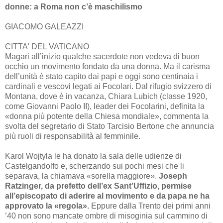
donne: a Roma non c’è maschilismo
GIACOMO GALEAZZI
CITTA' DEL VATICANO
Magari all’inizio qualche sacerdote non vedeva di buon
occhio un movimento fondato da una donna. Ma il carisma
dell’unità è stato capito dai papi e oggi sono centinaia i
cardinali e vescovi legati ai Focolari. Dal rifugio svizzero di
Montana, dove è in vacanza, Chiara Lubich (classe 1920,
come Giovanni Paolo II), leader dei Focolarini, definita la
«donna più potente della Chiesa mondiale», commenta la
svolta del segretario di Stato Tarcisio Bertone che annuncia
più ruoli di responsabilità al femminile.
Karol Wojtyla le ha donato la sala delle udienze di
Castelgandolfo e, scherzando sui pochi mesi che li
separava, la chiamava «sorella maggiore».
Joseph
Ratzinger, da prefetto dell’ex Sant’Uffizio, permise
all’episcopato di aderire al movimento e da papa ne ha
approvato la «regola».
Eppure dalla Trento dei primi anni
’40 non sono mancate ombre di misoginia sul cammino di