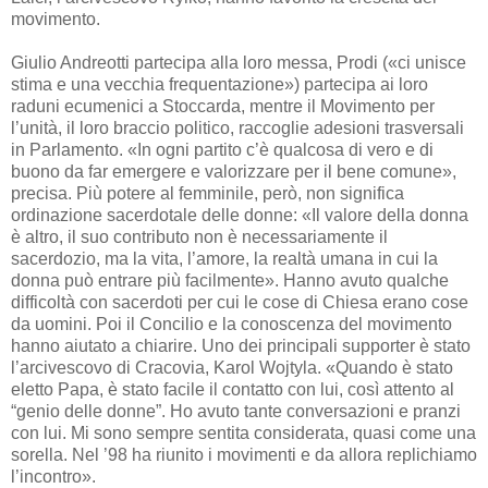
movimento.
Giulio Andreotti partecipa alla loro messa, Prodi («ci unisce
stima e una vecchia frequentazione») partecipa ai loro
raduni ecumenici a Stoccarda, mentre il Movimento per
l’unità, il loro braccio politico, raccoglie adesioni trasversali
in Parlamento. «In ogni partito c’è qualcosa di vero e di
buono da far emergere e valorizzare per il bene comune»,
precisa. Più potere al femminile, però, non significa
ordinazione sacerdotale delle donne: «Il valore della donna
è altro, il suo contributo non è necessariamente il
sacerdozio, ma la vita, l’amore, la realtà umana in cui la
donna può entrare più facilmente». Hanno avuto qualche
difficoltà con sacerdoti per cui le cose di Chiesa erano cose
da uomini. Poi il Concilio e la conoscenza del movimento
hanno aiutato a chiarire. Uno dei principali supporter è stato
l’arcivescovo di Cracovia, Karol Wojtyla. «Quando è stato
eletto Papa, è stato facile il contatto con lui, così attento al
“genio delle donne”. Ho avuto tante conversazioni e pranzi
con lui. Mi sono sempre sentita considerata, quasi come una
sorella. Nel ’98 ha riunito i movimenti e da allora replichiamo
l’incontro».