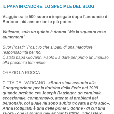
IL PAPA IN CADORE: LO SPECIALE DEL BLOG
Viaggio tra le 500 suore e impiegate dopo l´annuncio di
Bertone: più assunzioni e più potere
Vaticano, solo un quinto è donna "Ma la squadra rosa
aumenterà"
Suor Posati: "Positivo che si parli di una maggiore
responsabilità per noi"
È stato papa Giovanni Paolo II a dare per primo un impulso
alla presenza femminile
ORAZIO LA ROCCA
CITTÀ DEL VATICANO -
«Sono stata assunta alla
Congregazione per la dottrina della Fede nel 1999
quando prefetto era Joseph Ratzinger, un cardinale
eccezionale, comprensivo, attento ai problemi del
personale, col quale mi sono subito trovata a mio agio».
Anna Rotigliani è una delle prime 5 donne - di cui una
suora - che lavorano nell´ex Sant´Uffizio, il dicastero