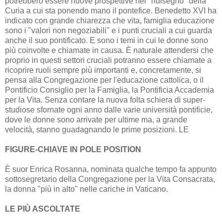
potrebbero essere nuove prospettive nel "ridisegno" della
Curia a cui sta ponendo mano il pontefice. Benedetto XVI ha
indicato con grande chiarezza che vita, famiglia educazione
sono i "valori non negoziabili" e i punti cruciali a cui guarda
anche il suo pontificato. E sono i temi in cui le donne sono
più coinvolte e chiamate in causa. È naturale attendersi che
proprio in questi settori cruciali potranno essere chiamate a
ricoprire ruoli sempre più importanti e, concretamente, si
pensa alla Congregazione per l'educazione cattolica, o il
Pontificio Consiglio per la Famiglia, la Pontificia Accademia
per la Vita. Senza contare la nuova folta schiera di super-
studiose sfornate ogni anno dalle varie università pontificie,
dove le donne sono arrivate per ultime ma, a grande
velocità, stanno guadagnando le prime posizioni. LE
FIGURE-CHIAVE IN POLE POSITION
È suor Enrica Rosanna, nominata qualche tempo fa appunto
sottosegretario della Congregazione per la Vita Consacrata,
la donna "più in alto" nelle cariche in Vaticano.
LE PIÙ ASCOLTATE